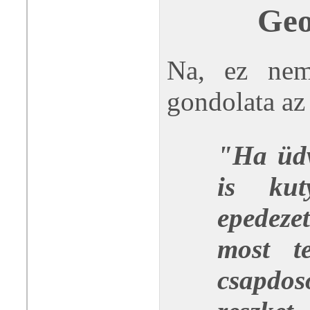
Geo
Na, ez nem
gondolata az
"Ha üdv
is kut
epedeze
most te
csapdosó