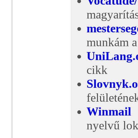
Vocatude
magyarítá
mesterseg
munkám a 
UniLang.
cikk
Slovnyk.o
felületéne
Winmail 
nyelvű lok