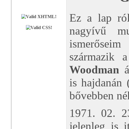
Ez a lap r
nagyívű mu
ismerősei
származik 
Woodman
á
is hajdanán 
bővebben néh
1971. 02. 2
jelenleg is 