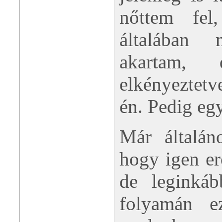
nőttem fel
általában
akartam,
elkényeztet
én. Pedig eg
Már általán
hogy igen er
de leginkáb
folyamán e