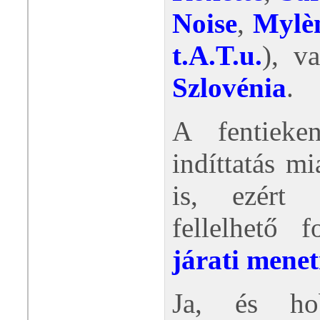
Noise
,
Mylè
t.A.T.u.
), v
Szlovénia
.
A fentieke
indíttatás m
is, ezért 
fellelhető 
járati menet
Ja, és hob