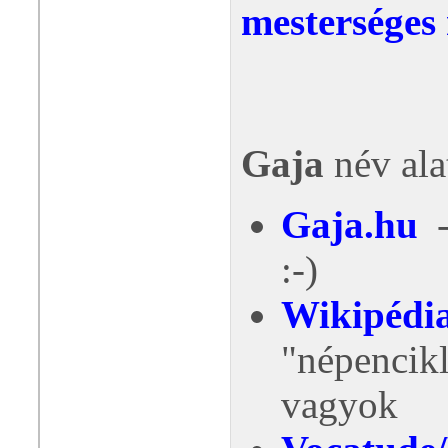
mesterséges
Gaja
név ala
Gaja.hu
-
:-)
Wikipédi
"népenci
vagyok