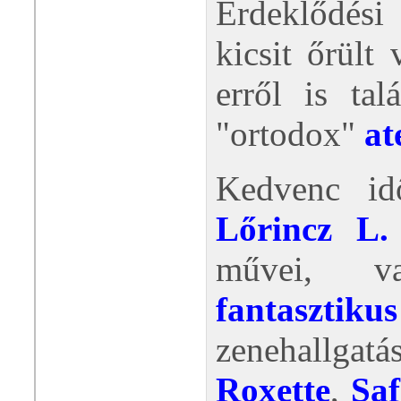
Érdeklődés
kicsit őrült
erről is tal
"ortodox"
at
Kedvenc idő
Lőrincz L.
művei, 
fantasztik
zenehallgatá
Roxette
,
Saf