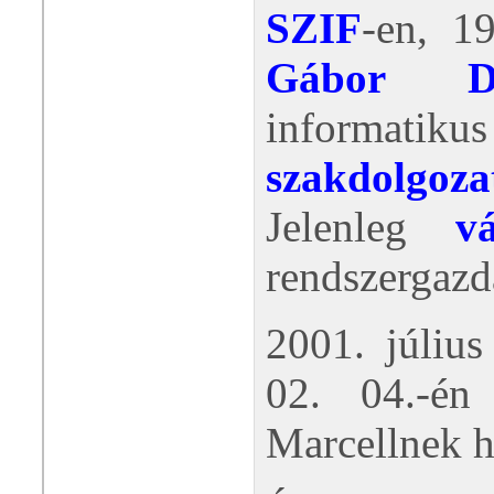
SZIF
-en, 1
Gábor Dé
informat
szakdolgoz
Jelenleg
v
rendszergaz
2001. július
02. 04.-én 
Marcellnek h