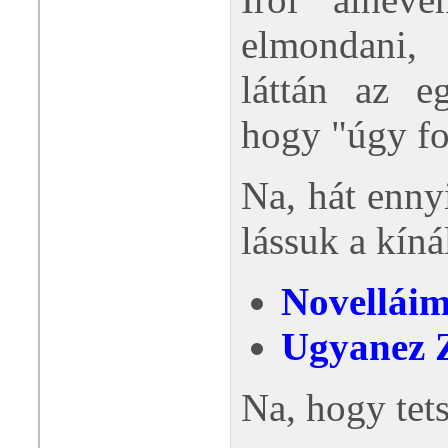
elmondani, 
láttán az e
hogy "úgy fo
Na, hát ennyi
lássuk a kíná
Novellái
Ugyanez 
Na, hogy tet