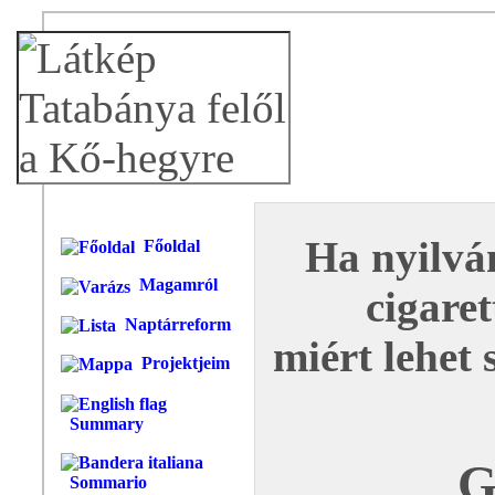
Ha nyilván
Főoldal
Magamról
cigaret
Naptárreform
miért lehet
Projektjeim
Summary
G
Sommario