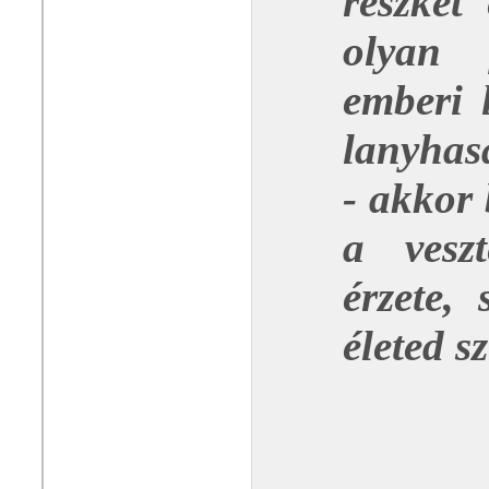
reszket
olyan 
emberi 
lanyhas
- akkor 
a veszt
érzete,
életed s