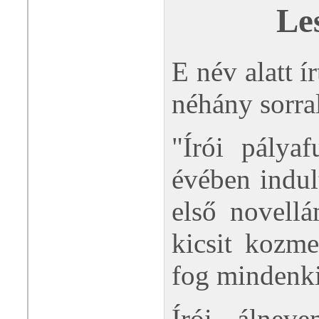
Le
E név alatt 
néhány sorral
"Írói pálya
évében indul
első novellá
kicsit kozme
fog mindenki
Írói álneve