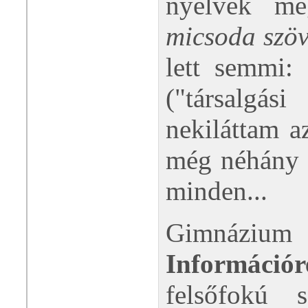
nyelvek me
micsoda szöv
lett semmi:
("társalgás
nekiláttam a
még néhány s
minden...
Gimnáziu
Információ
felsőfokú 